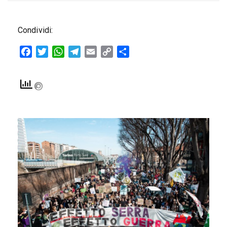
Condividi:
Facebook
Twitter
WhatsApp
Telegram
Email
Copy
Condividi
Link