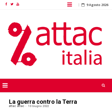
Skip
9 Agosto 2026
Facebook
Twitter
YouTube
to
content
Skip
La guerra contro la Terra
to
content
attac attac
10 Giugno 2022